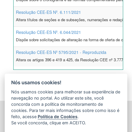
Resolução CEE-ES Nº. 6.111/2021
Altera títulos de seções e de subseções, numerações e redações d
Resolução CEE-ES Nº. 6.044/2021
Dispõe sobre solicitações de alteração na forma de oferta de curs
Resolução CEE-ES Nº 5795/2021 - Reproduzida
Altera os artigos 396 e 419 a 425, da Resolução CEE nº 3.777, de 
Nós usamos cookies!
Nós usamos cookies para melhorar sua experiência de
navegação no portal. Ao utilizar este site, você
concorda com a política de monitoramento de
CONSELHO ESTADUAL DE EDUCAÇÃO (CEE-ES)
cookies. Para ter mais informações sobre como isso é
Avenida Nossa Senhora dos Navegantes, nº. 635, Edifício
feito, acesse
Política de Cookies
.
Corporate Office – 7º Andar - Enseada do Suá
Se você concorda, clique em ACEITO.
CEP: 29.050-335 - Vitória / ES