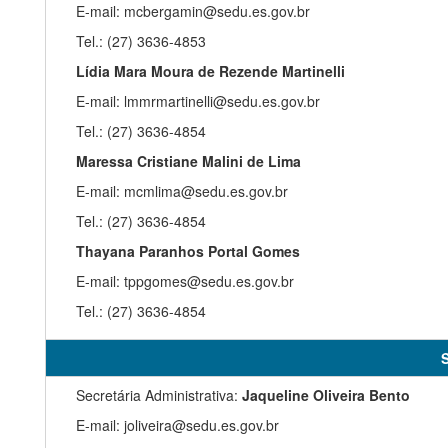
E-mail:
mcbergamin
@sedu.es.gov.br
Tel.: (27) 3636-4853
Lídia Mara Moura de Rezende Martinelli
E-mail:
lmmrmartinelli
@sedu.es.gov.br
Tel.: (27) 3636-4854
Maressa Cristiane Malini de Lima
E-mail:
mcmlima@sedu.es.gov.br
Tel.: (27) 3636-4854
Thayana Paranhos Portal Gomes
E-mail:
tppgomes@sedu.es.gov.br
Tel.: (27) 3636-4854
S
Secretária Administrativa:
Jaqueline Oliveira Bento
E-mail: joliveira@sedu.es.gov.br