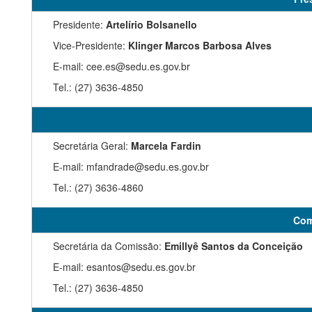
Presidente:
Artelírio Bolsanello
Vice-Presidente:
Klinger Marcos Barbosa Alves
E-mail: cee.es@sedu.es.gov.br
Tel.: (27) 3636-4850
Secretária Geral:
Marcela Fardin
E-mail: mfandrade@sedu.es.gov.br
Tel.: (27) 3636-4860
Com
Secretária da Comissão:
Emillyê Santos da Conceição
E-mail: esantos@sedu.es.gov.br
Tel.: (27) 3636-4850