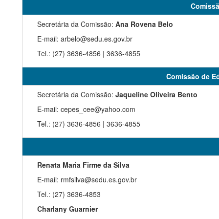
Comissã
Secretária da Comissão:
Ana Rovena Belo
E-mail: arbelo@sedu.es.gov.br
Tel.: (27) 3636-4856 | 3636-4855
Comissão de Ed
Secretária
da Comissão:
Jaqueline Oliveira Bento
E-mail: cepes_cee@yahoo.com
Tel.: (27) 3636-4856 | 3636-4855
Renata Maria Firme da Silva
E-mail: rmfsilva@sedu.es.gov.br
Tel.: (27) 3636-4853
Charlany Guarnier