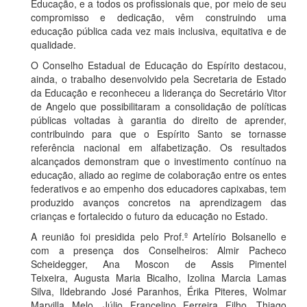
Educação, e a todos os profissionais que, por meio de seu
compromisso e dedicação, vêm construindo uma
educação pública cada vez mais inclusiva, equitativa e de
qualidade.
O Conselho Estadual de Educação do Espírito destacou,
ainda, o trabalho desenvolvido pela Secretaria de Estado
da Educação e reconheceu a liderança do Secretário Vitor
de Angelo que possibilitaram a consolidação de políticas
públicas voltadas à garantia do direito de aprender,
contribuindo para que o Espírito Santo se tornasse
referência nacional em alfabetização. Os resultados
alcançados demonstram que o investimento contínuo na
educação, aliado ao regime de colaboração entre os entes
federativos e ao empenho dos educadores capixabas, tem
produzido avanços concretos na aprendizagem das
crianças e fortalecido o futuro da educação no Estado.
A reunião foi presidida pelo Prof.º Artelírio Bolsanello e
com a presença dos Conselheiros: Almir Pacheco
Scheidegger, Ana Moscon de Assis Pimentel
Teixeira, Augusta Maria Bicalho, Izolina Marcia Lamas
Silva, Ildebrando José Paranhos, Érika Piteres, Wolmar
Marvilla Melo, Júlio Francelino Ferreira Filho, Thiago