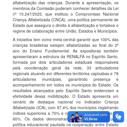
alfabetização das crianças. Durante a apresentação, os
membros da Comissão puderam conhecer detalhes da Lei
nº 15.247/2025, que instituiu o Compromisso Nacional
Criança Alfabetizada (CNCA), uma política permanente de
Estado que assegura o direito à alfabetização e fortalece o
regime de colaboração entre União, Estados e Municípios.
A iniciativa tem como meta central garantir que 100% das
crianças brasileiras estejam alfabetizadas ao final do 2º
ano do Ensino Fundamental. As expositoras também
apresentaram a estrutura da RENALFA no Espírito Santo,
formada por dois articuladores estaduais responsáveis
pela coordenação geral da rede, 33 articuladores
regionais atuando em diferentes territórios capixabas e 78
articuladores municipais, garantindo presença e
acompanhamento em todos os municípios do Estado. Os
resultados alcançados pelo Espírito Santo evidenciam a
efetividade dessa mobilização. O Estado apresenta um
cenário de destaque nacional no Indicador Criança
Alfabetizada (ICA), com 97,4% dos municípios registrando
índices superiores a 70% e nenhum município abaixo de
60%. Os dados demonstram a consolidação de uma
política educacional pautada na cooperação entre Estado